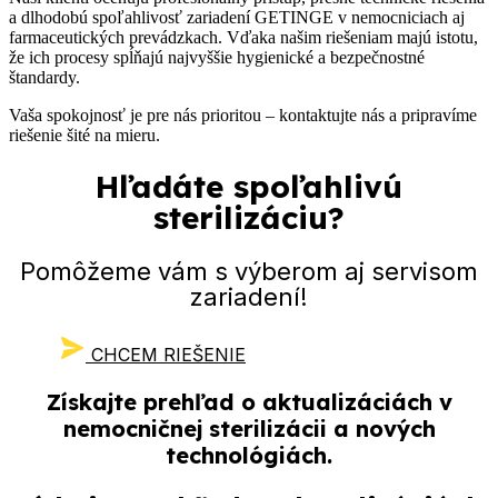
a dlhodobú spoľahlivosť zariadení GETINGE v nemocniciach aj
farmaceutických prevádzkach. Vďaka našim riešeniam majú istotu,
že ich procesy spĺňajú najvyššie hygienické a bezpečnostné
štandardy.
Vaša spokojnosť je pre nás prioritou – kontaktujte nás a pripravíme
riešenie šité na mieru.
Hľadáte spoľahlivú
sterilizáciu?
Pomôžeme vám s výberom aj servisom
zariadení!
CHCEM RIEŠENIE
Získajte
prehľad o aktualizáciách
v
nemocničnej sterilizácii a nových
technológiách.