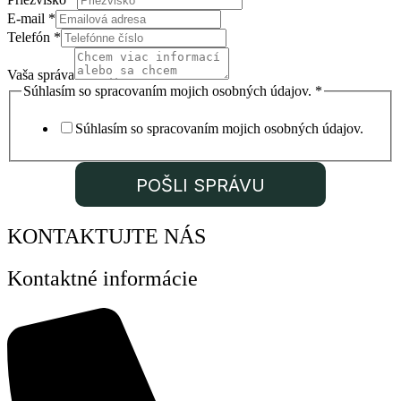
E-mail
*
Telefón
Telefón
*
správa
Telefón
Vaša správa
Súhlasím so spracovaním mojich osobných údajov.
*
Súhlasím so spracovaním mojich osobných údajov.
POŠLI SPRÁVU
KONTAKTUJTE NÁS
Kontaktné informácie