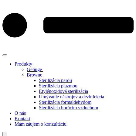
Produkty
Getinge
Browne
Sterilizácia parou
Sterilizácia plazmou
Etylénoxidová sterilizácia
Umývanie nástrojov a dezinfekcia
Sterilizácia formaldehydom
Sterilizácia horúcim vzduchom
O nás
Kontakt
Mám záujem o konzultáciu