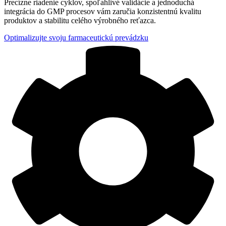
Precízne riadenie cyklov, spoľahlivé validácie a jednoduchá
integrácia do GMP procesov vám zaručia konzistentnú kvalitu
produktov a stabilitu celého výrobného reťazca.
Optimalizujte svoju farmaceutickú prevádzku